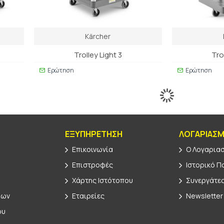
Kärcher
Trolley Light 3
Tro
Ερώτηση
Ερώτηση
ΕΞΥΠΗΡΕΤΗΣΗ
ΛΟΓΑΡΙΑΣ
Επικοινωνία
Ο Λογαρια
Επιστροφές
Ιστορικό Π
Χάρτης Ιστότοπου
Συνεργάτε
φων
Εταιρείες
Newsletter
ου