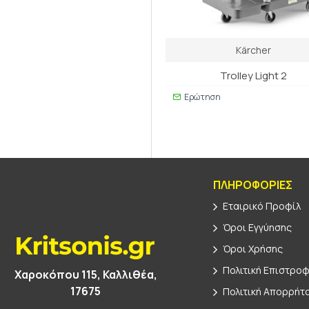
Kärcher
Trolley Light 2
Ερώτηση
ΠΛΗΡΟΦΟΡΊΕΣ
Εταιρικό Προφίλ
Όροι Εγγύησης
Όροι Χρήσης
Πολιτική Επιστρο
Χαροκόπου 115, Καλλιθέα,
17675
Πολιτική Απορρήτ