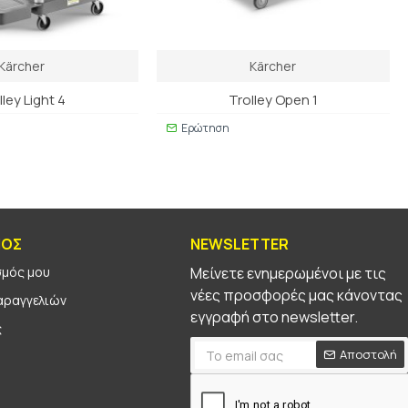
Kärcher
Kärcher
lley Light 4
Trolley Open 1
Ερώτηση
ΜΟΣ
NEWSLETTER
σμός μου
Μείνετε ενημερωμένοι με τις
νέες προσφορές μας κάνοντας
αραγγελιών
εγγραφή στο newsletter.
ς
Αποστολή