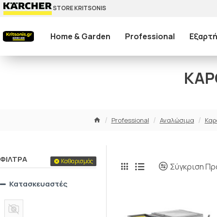
STORE KRITSONIS
Home & Garden
Professional
Εξαρτή
ΚΑΡ
Professional
Αναλώσιμα
Καρ
ΦΊΛΤΡΑ
Καθαρισμός
Σύγκριση Πρ
Κατασκευαστές