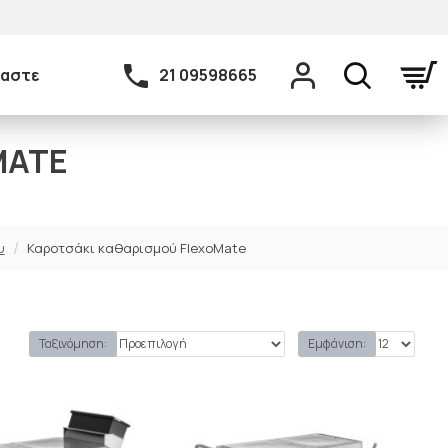
μαστε
21 09598665
MATE
υ
Καροτσάκι καθαρισμού FlexoMate
Ταξινόμηση:
Εμφάνιση: