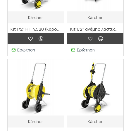
Kärcher
Kärcher
Kit 1/2'' HT 4.520 (Καροτσάκι λάστιχου "Better")
Kit 1/2'' ανέμης λάστιχου HR 7.315
Ερώτηση
Ερώτηση
Kärcher
Kärcher