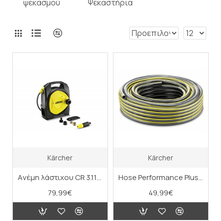
ψεκασμού
Ψεκαστήρια
Kärcher
Kärcher
Aνέμη λάστιχου CR 3.110 για μπαλκόνι
Hose Performance Plus 1/2" - 30m
79,99€
49,99€