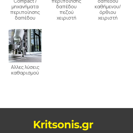
Compact /
περιποίησης
δαπέδου
μηχανήματα
δαπέδου
καθήμενου/
περιποίησης
πεζού
όρθιου
δαπέδου
χειριστή
χειριστή
Αλλες λύσεις
καθαρισμού