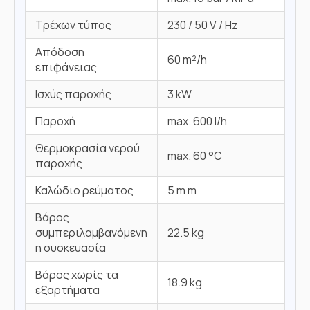
Τρέχων τύπος
230 / 50 V / Hz
Απόδοση
60 m²/h
επιφάνειας
Ισχύς παροχής
3 kW
Παροχή
max. 600 l/h
Θερμοκρασία νερού
max. 60 °C
παροχής
Καλώδιο ρεύματος
5 m m
Βάρος
συμπεριλαμβανόμενη
22.5 kg
η συσκευασία
Βάρος χωρίς τα
18.9 kg
εξαρτήματα