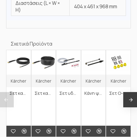
Διαστάσεις (L × W ×
404 x 461 x 968 mm
H)
Σχετικά Προϊόντα
Kärcher
Kärcher
Kärcher
Kärcher
Kärcher
Σετ καθαρισμού σωλήνων, 7,5μ.
Σετ καθαρισμού σωλήνων, 15μ.
Σετ υδραμμοβολής
Κάνη ψεκασμού υπό γωνία
Σετ O-rings