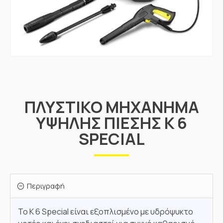
ΠΛΥΣΤΙΚΌ ΜΗΧΆΝΗΜΑ
ΥΨΗΛΉΣ ΠΊΕΣΗΣ K 6
SPECIAL
Περιγραφή
Το K 6 Special είναι εξοπλισμένο με υδρόψυκτο