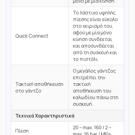
μόνο με μία κίνηση.
Το λάστιχο υψηλής
πίεσης είναι εύκολο
στο χειρισμό του,
αφού με μία μόνο
Quick Connect
κίνηση συνδέεται
και αποσυνδέεται
από τη συσκευή και
το πιστόλι.
Ο μεγάλος γάντζος
επιτρέπει την
Τακτική αποθήκευση
τακτική
στο γάντζο
αποθήκευση του
καλωδίου πάνω στη
συσκευή.
Τεχνικά Χαρακτηριστικά
20 – max. 160 / 2 –
Πίεση
max. 16 bar / MPa